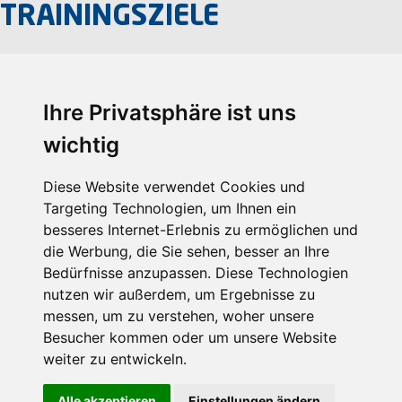
TRAININGSZIELE
Manager-Umfragen weltweit zeigen, dass 82 Prozent aller
Präsentationen als langweilig empfunden werden. Heben
Sie sich ab von der Masse, entfesseln Sie Ihr volles
Ihre Privatsphäre ist uns
Potenzial und lernen Sie mit Selbstvertrauen und
wichtig
Überzeugungskraft zu sprechen. In diesem interaktiven
Workshop entwickeln Sie die nötige Sicherheit, um in
Diese Website verwendet Cookies und
Meetings, Kundengesprächen oder gar auf Konferenzen
Targeting Technologien, um Ihnen ein
zu brillieren.
besseres Internet-Erlebnis zu ermöglichen und
In diesem Training lernen die Teilnehmer:innen, was es
die Werbung, die Sie sehen, besser an Ihre
braucht, um Ideen kraftvoll zu präsentieren und die
Bedürfnisse anzupassen. Diese Technologien
Zuhörer:innen zu begeistern.
nutzen wir außerdem, um Ergebnisse zu
messen, um zu verstehen, woher unsere
Machen Sie sich bereit Eindruck zu hinterlassen.
Besucher kommen oder um unsere Website
weiter zu entwickeln.
Alle akzeptieren
Einstellungen ändern