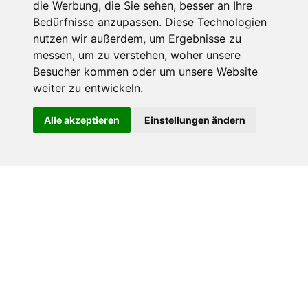
die Werbung, die Sie sehen, besser an Ihre
zu leisten. Als exklusiv Autorisierter Trainingspartner des
Bedürfnisse anzupassen. Diese Technologien
PMI profitieren Sie von unseren eigens entwickelten
nutzen wir außerdem, um Ergebnisse zu
Alvission Study Guide und Professional Development
messen, um zu verstehen, woher unsere
Units, die wir Ihnen in die Hand geben.
Besucher kommen oder um unsere Website
weiter zu entwickeln.
Project Management Professional Certification (PMP)®
Das Original PMP®-Zertifizierungstraining mit zu exklusiven
Alle akzeptieren
Einstellungen ändern
Lernmaterialien, praxisnahe Übungen und eine Original
Prüfungssimulation.
Kein passender Termin dabei? Sprechen Sie uns einfach an.